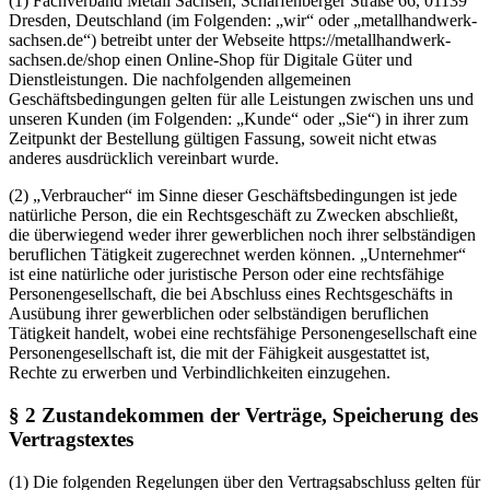
(1) Fachverband Metall Sachsen, Scharfenberger Straße 66, 01139
Dresden, Deutschland (im Folgenden: „wir“ oder „metallhandwerk-
sachsen.de“) betreibt unter der Webseite https://metallhandwerk-
sachsen.de/shop einen Online-Shop für Digitale Güter und
Dienstleistungen. Die nachfolgenden allgemeinen
Geschäftsbedingungen gelten für alle Leistungen zwischen uns und
unseren Kunden (im Folgenden: „Kunde“ oder „Sie“) in ihrer zum
Zeitpunkt der Bestellung gültigen Fassung, soweit nicht etwas
anderes ausdrücklich vereinbart wurde.
(2) „Verbraucher“ im Sinne dieser Geschäftsbedingungen ist jede
natürliche Person, die ein Rechtsgeschäft zu Zwecken abschließt,
die überwiegend weder ihrer gewerblichen noch ihrer selbständigen
beruflichen Tätigkeit zugerechnet werden können. „Unternehmer“
ist eine natürliche oder juristische Person oder eine rechtsfähige
Personengesellschaft, die bei Abschluss eines Rechtsgeschäfts in
Ausübung ihrer gewerblichen oder selbständigen beruflichen
Tätigkeit handelt, wobei eine rechtsfähige Personengesellschaft eine
Personengesellschaft ist, die mit der Fähigkeit ausgestattet ist,
Rechte zu erwerben und Verbindlichkeiten einzugehen.
§ 2 Zustandekommen der Verträge, Speicherung des
Vertragstextes
(1) Die folgenden Regelungen über den Vertragsabschluss gelten für